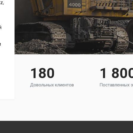
z,
й
м
180
1 80
Довольных клиентов
Поставленных з